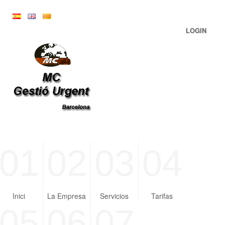
LOGIN
01
02
03
04
Inici
La Empresa
Servicios
Tarifas
05
06
07